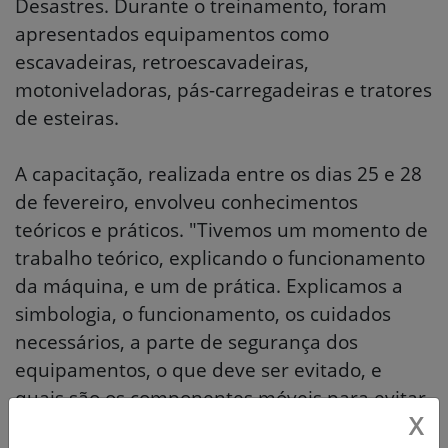
Desastres. Durante o treinamento, foram
apresentados equipamentos como
escavadeiras, retroescavadeiras,
motoniveladoras, pás-carregadeiras e tratores
de esteiras.
A capacitação, realizada entre os dias 25 e 28
de fevereiro, envolveu conhecimentos
teóricos e práticos. "Tivemos um momento de
trabalho teórico, explicando o funcionamento
da máquina, e um de prática. Explicamos a
simbologia, o funcionamento, os cuidados
necessários, a parte de segurança dos
equipamentos, o que deve ser evitado, e
quais são os componentes móveis para evitar
X
acidentes causados pela utilização incorreta