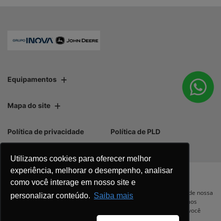
Equipamentos
Mapa do site
Política de privacidade
Política de PLD
Utilizamos cookies para oferecer melhor
experiência, melhorar o desempenho, analisar
como você interage em nosso site e
No trânsito, enxergar o outro salva
Para otimizar sua experiência durante a navegação, fazemos uso de nossa
personalizar conteúdo.
Saiba mais
política de cookies e para proteger seus dados pessoais respeitamos
vidas.
nossa
política de privacidade
. Ao seguir com a navegação e visita você
concorda com nossas políticas.