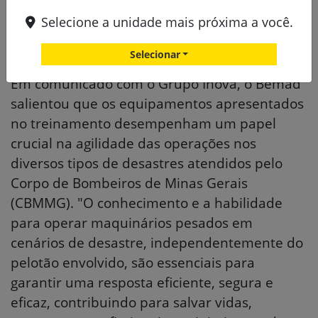
da máquina", conta o gerente de engenharia
Selecione a unidade mais próxima a você.
de vendas e aplicação da Inova, Thiago
Oliveira.
Selecionar
Em comunicado com o Grupo Inova, o Bemad
salientou que os equipamentos apresentados
no treinamento desempenham um papel
crucial na agilidade das operações nos
diversos tipos de desastres atendidos pelo
Corpo de Bombeiros de Minas Gerais
(CBMMG). "O conhecimento e a habilidade
para operar maquinários pesados em
cenários de desastre, independentemente do
pelotão envolvido, são essenciais para
garantir uma resposta eficiente, segura e
eficaz, contribuindo para salvar vidas,