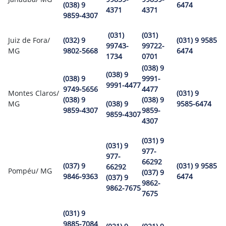
(038) 9
6474
4371
4371
9859-4307
(031)
(031)
Juiz de Fora/
(032) 9
(031) 9 9585
99743-
99722-
MG
9802-5668
6474
1734
0701
(038) 9
(038) 9
(038) 9
9991-
9991-4477
9749-5656
4477
Montes Claros/
(031) 9
(038) 9
(038) 9
MG
(038) 9
9585-6474
9859-4307
9859-
9859-4307
4307
(031) 9
(031) 9
977-
977-
66292
(037) 9
(031) 9 9585
66292
Pompéu/ MG
(037) 9
9846-9363
6474
(037) 9
9862-
9862-7675
7675
(031) 9
9885-7084