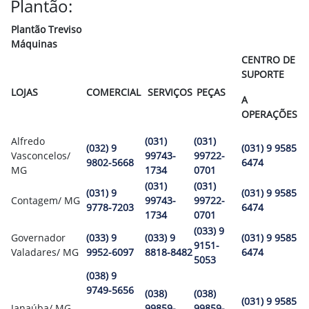
Plantão:
Plantão Treviso
Máquinas
CENTRO DE
SUPORTE
LOJAS
COMERCIAL
SERVIÇOS
PEÇAS
A
OPERAÇÕES
Alfredo
(031)
(031)
(032) 9
(031) 9 9585
Vasconcelos/
99743-
99722-
9802-5668
6474
MG
1734
0701
(031)
(031)
(031) 9
(031) 9 9585
Contagem/ MG
99743-
99722-
9778-7203
6474
1734
0701
(033) 9
Governador
(033) 9
(033) 9
(031) 9 9585
9151-
Valadares/ MG
9952-6097
8818-8482
6474
5053
(038) 9
9749-5656
(038)
(038)
(031) 9 9585
Janaúba/ MG
99859-
99859-