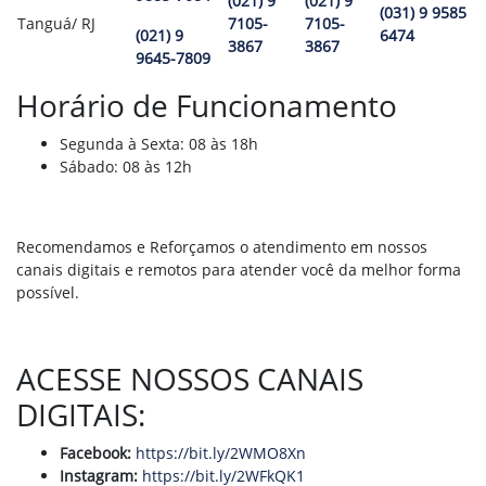
(021) 9
(021) 9
(031) 9 9585
Tanguá/ RJ
7105-
7105-
(021) 9
6474
3867
3867
9645-7809
Horário de Funcionamento
Segunda à Sexta: 08 às 18h
Sábado: 08 às 12h
Recomendamos e Reforçamos o atendimento em nossos
canais digitais e remotos para atender você da melhor forma
possível.
ACESSE NO
SSOS CANAIS
DIGITAIS:
Facebook:
https://bit.ly/2WMO8Xn
Instagram:
https://bit.ly/2WFkQK1