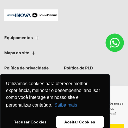
Equipamentos
Mapa do site
Política de privacidade
Política de PLD
Utilizamos cookies para oferecer melhor
experiência, melhorar o desempenho, analisar
como você interage em nosso site e
No trânsito, enxergar o outro
Para otimizar sua experiência durante a navegação, fazemos uso de nossa
personalizar conteúdo.
Saiba mais
política de cookies e para proteger seus dados pessoais respeitamos
salva vidas.
nossa
política de privacidade
. Ao seguir com a navegação e visita você
concorda com nossas políticas.
Recusar Cookies
Aceitar Cookies