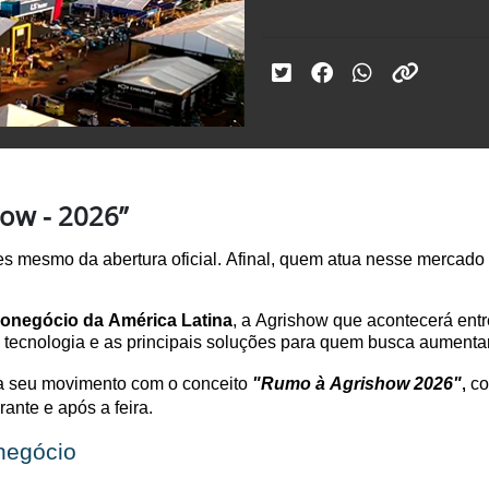
ow - 2026”
s mesmo da abertura oficial. Afinal, quem atua nesse mercado
ronegócio da América Latina
, a Agrishow
que acontecerá entre
 tecnologia e as principais soluções para quem busca aumentar 
ia seu movimento
com o c
onceito
"
R
umo à Agrishow 2026"
,
co
rante e após a feira.
negócio