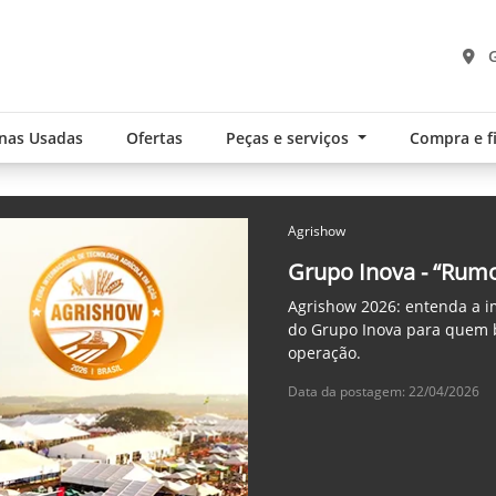
G
nas Usadas
Ofertas
Peças e serviços
Compra e 
Agrishow
Grupo Inova - “Rumo
Agrishow 2026: entenda a i
do Grupo Inova para quem b
operação.
Data da postagem: 22/04/2026