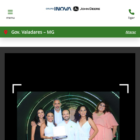
menu
ligar
Gov. Valadares – MG
Alterar