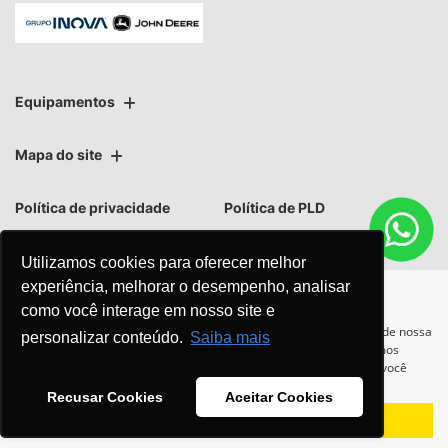
Equipamentos
Mapa do site
Política de privacidade
Política de PLD
Utilizamos cookies para oferecer melhor
experiência, melhorar o desempenho, analisar
como você interage em nosso site e
No trânsito, enxergar o outro
Para otimizar sua experiência durante a navegação, fazemos uso de nossa
personalizar conteúdo.
Saiba mais
política de cookies e para proteger seus dados pessoais respeitamos
salva vidas.
nossa
política de privacidade
. Ao seguir com a navegação e visita você
concorda com nossas políticas.
Recusar Cookies
Aceitar Cookies
Aceitar
Recusar
Desenvolvido pela DEALERSPACE ® Direitos Reservados.