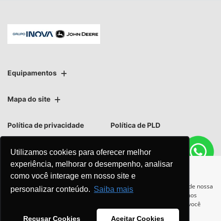
Equipamentos
Mapa do site
Política de privacidade
Política de PLD
Utilizamos cookies para oferecer melhor
experiência, melhorar o desempenho, analisar
como você interage em nosso site e
No trânsito, enxergar o outro
Para otimizar sua experiência durante a navegação, fazemos uso de nossa
personalizar conteúdo.
Saiba mais
política de cookies e para proteger seus dados pessoais respeitamos
salva vidas.
nossa
política de privacidade
. Ao seguir com a navegação e visita você
concorda com nossas políticas.
Recusar Cookies
Aceitar Cookies