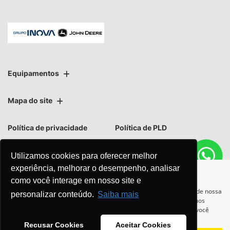
Equipamentos
Mapa do site
Política de privacidade
Política de PLD
Utilizamos cookies para oferecer melhor
experiência, melhorar o desempenho, analisar
como você interage em nosso site e
No trânsito, enxergar o outro
Para otimizar sua experiência durante a navegação, fazemos uso de nossa
personalizar conteúdo.
Saiba mais
política de cookies e para proteger seus dados pessoais respeitamos
salva vidas.
nossa
política de privacidade
. Ao seguir com a navegação e visita você
concorda com nossas políticas.
Recusar Cookies
Aceitar Cookies