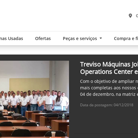
G
nas Usadas
Ofertas
Peças e serviços
Compra e 
Treviso Máquinas J
Operations Center e
Com o objetivo de ampliar n
mais completas aos nossos 
04 de dezembro, na matriz
Data da postagem: 04/12/2018