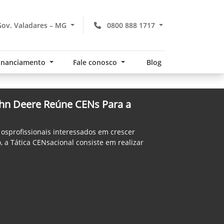
ov. Valadares – MG
0800 888 1717
financiamento
Fale conosco
Blog
ohn Deere Reúne CENs Para a
 osprofissionais interessados em crescer
, a Tática CENsacional consiste em realizar