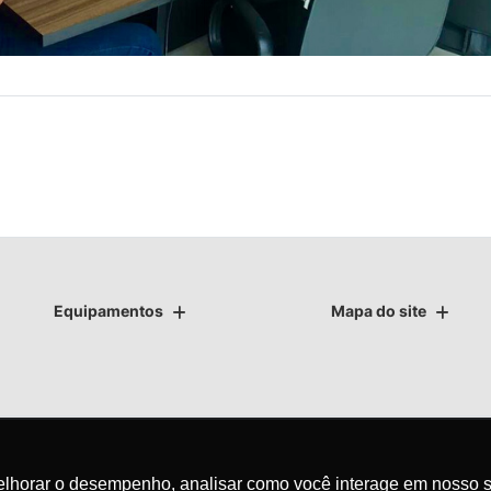
Equipamentos
Mapa do site
as.
melhorar o desempenho, analisar como você interage em nosso s