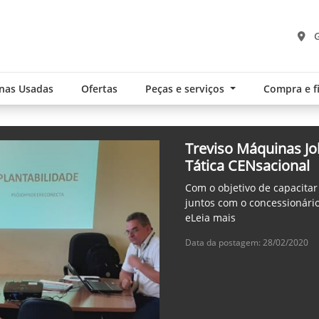
G
nas Usadas
Ofertas
Peças e serviços
Compra e 
Treviso Máquinas J
Tática CENsacional
Com o objetivo de capacitar
juntos com o concessionário
eLeia mais
Data da postagem: 28/02/2020