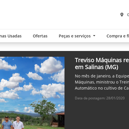
G
nas Usadas
Ofertas
Peças e serviços
Compra e 
Treviso Máquinas re
em Salinas (MG)
No mês de janeiro, a Equipe
Máquinas, ministrou o Trei
Automático no cultivo de C
Data da postagem: 28/01/2020