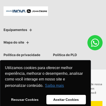
Equipamentos
Mapa do site
Política de privacidade
Política de PLD
Utilizamos cookies para oferecer melhor
experiência, melhorar o desempenho, analisar
como você interage em nosso site e
No trânsito, enxergar o outro
Para otimizar sua experiência durante a navegação, fazemos uso de nossa
personalizar conteúdo.
Saiba mais
política de cookies e para proteger seus dados pessoais respeitamos
salva vidas.
nossa
política de privacidade
. Ao seguir com a navegação e visita você
concorda com nossas políticas.
Recusar Cookies
Aceitar Cookies
Aceitar
Recusar