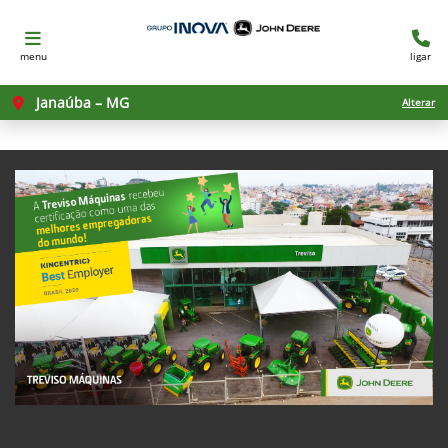
menu
ligar
Janaúba – MG
Alterar