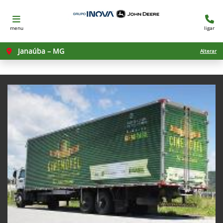
menu
ligar
Janaúba – MG
Alterar