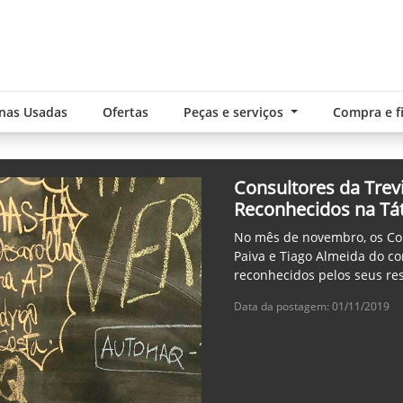
nas Usadas
Ofertas
Peças e serviços
Compra e 
Consultores da Tre
Reconhecidos na T
No mês de novembro, os Con
Paiva e Tiago Almeida do c
reconhecidos pelos seus re
Data da postagem: 01/11/2019