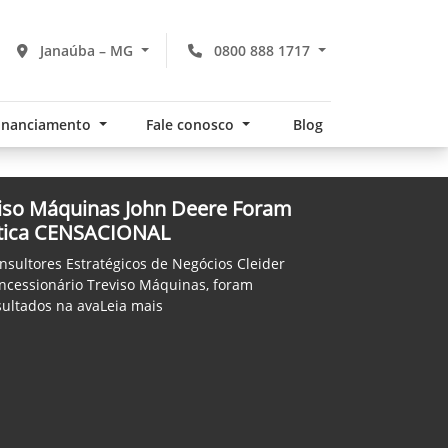
Janaúba – MG
0800 888 1717
financiamento
Fale conosco
Blog
viso Máquinas John Deere Foram
ática CENSACIONAL
sultores Estratégicos de Negócios Cleider
oncessionário Treviso Máquinas, foram
sultados na avaLeia mais