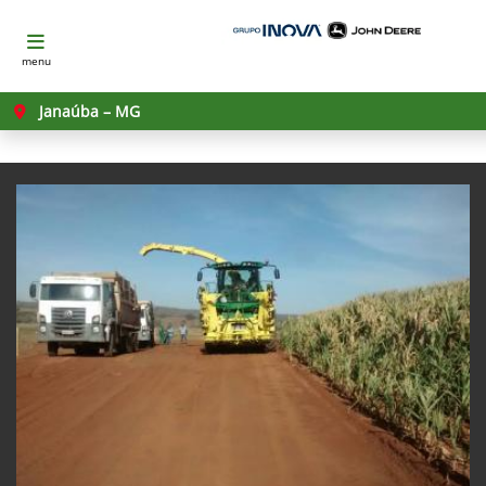
menu
Janaúba – MG