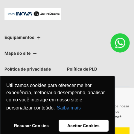
Equipamentos
Mapa do site
Política de privacidade
Política de PLD
Utilizamos cookies para oferecer melhor
experiência, melhorar o desempenho, analisar
como você interage em nosso site e
No trânsito, enxergar o outro
Para otimizar sua experiência durante a navegação, fazemos uso de nossa
personalizar conteúdo.
Saiba mais
política de cookies e para proteger seus dados pessoais respeitamos
salva vidas.
nossa
política de privacidade
. Ao seguir com a navegação e visita você
concorda com nossas políticas.
Recusar Cookies
Aceitar Cookies
Aceitar
Recusar