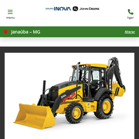
menu
ligar
Janaúba – MG
Alterar