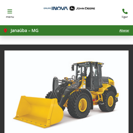
menu
ligar
Janaúba – MG
Alterar