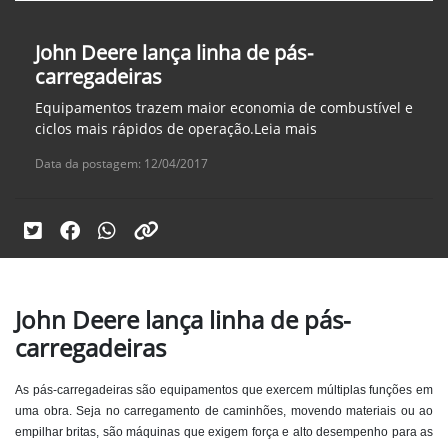
John Deere lança linha de pás-
carregadeiras
Equipamentos trazem maior economia de combustível e
ciclos mais rápidos de operação.Leia mais
Data da postagem: 12/04/2017
John Deere lança linha de pás-
carregadeiras
As pás-carregadeiras são equipamentos que exercem múltiplas funções em
uma obra. Seja no carregamento de caminhões, movendo materiais ou ao
empilhar britas, são máquinas que exigem força e alto desempenho para as