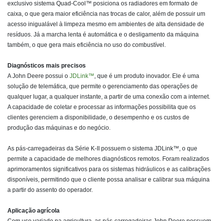
exclusivo sistema Quad-Cool™ posiciona os radiadores em formato de
caixa, o que gera maior eficiência nas trocas de calor, além de possuir um
acesso inigualável à limpeza mesmo em ambientes de alta densidade de
resíduos. Já a marcha lenta é automática e o desligamento da máquina
também, o que gera mais eficiência no uso do combustível.
Diagnósticos mais precisos
A John Deere possui o
JDLink™
, que é um produto inovador. Ele é uma
solução de telemática, que permite o gerenciamento das operações de
qualquer lugar, a qualquer instante, a partir de uma conexão com a internet.
A capacidade de coletar e processar as informações possibilita que os
clientes gerenciem a disponibilidade, o desempenho e os custos de
produção das máquinas e do negócio.
As pás-carregadeiras da Série K-II possuem o sistema JDLink™, o que
permite a capacidade de melhores diagnósticos remotos. Foram realizados
aprimoramentos significativos para os sistemas hidráulicos e as calibrações
disponíveis, permitindo que o cliente possa analisar e calibrar sua máquina
a partir do assento do operador.
Aplicação agrícola
Com uso variado na agricultura, as pás-carregadeiras John Deere possuem