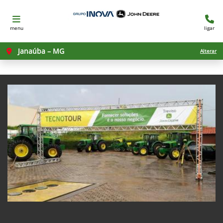
menu
ligar
Janaúba – MG
Alterar