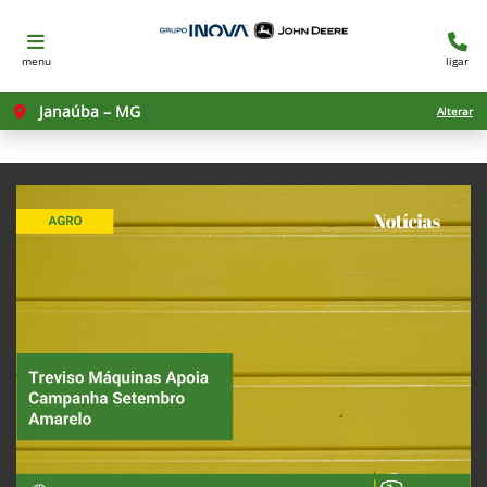
menu
ligar
Janaúba – MG
Alterar