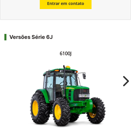
Entrar em contato
Versões Série 6J
6100J
Ne