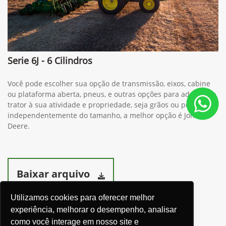
Serie 6J - 6 Cilindros
Você pode escolher sua opção de transmissão, eixos, cabine
ou plataforma aberta, pneus, e outras opções para adequar o
trator à sua atividade e propriedade, seja grãos ou pecuária,
independentemente do tamanho, a melhor opção é John
Deere.
Baixar arquivo
Utilizamos cookies para oferecer melhor
experiência, melhorar o desempenho, analisar
como você interage em nosso site e
Ver telefones