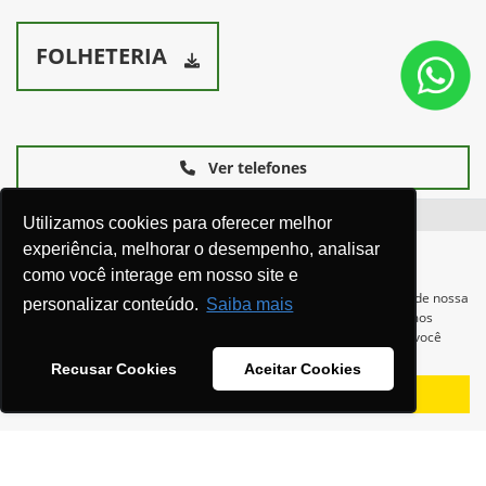
FOLHETERIA
Ver telefones
Utilizamos cookies para oferecer melhor
experiência, melhorar o desempenho, analisar
como você interage em nosso site e
Para otimizar sua experiência durante a navegação, fazemos uso de nossa
personalizar conteúdo.
Saiba mais
política de cookies e para proteger seus dados pessoais respeitamos
nossa
política de privacidade
. Ao seguir com a navegação e visita você
concorda com nossas políticas.
Equipamentos
Recusar Cookies
Aceitar Cookies
Aceitar
Recusar
Mapa do site
Política de privacidade
Política de PLD