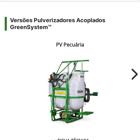
Versões Pulverizadores Acoplados
GreenSystem™
PV Pecuária
Ne