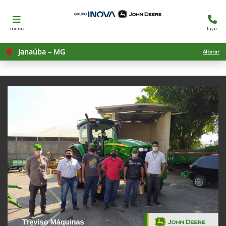
menu
ligar
Janaúba – MG
Alterar