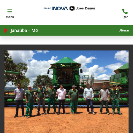
menu
ligar
Janaúba – MG
Alterar