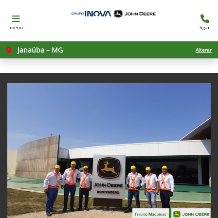
menu
ligar
Janaúba – MG
Alterar