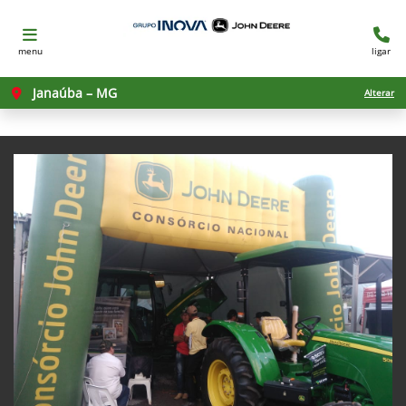
menu
ligar
Janaúba – MG
Alterar