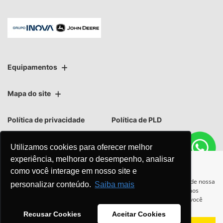
Equipamentos
Mapa do site
Política de privacidade
Política de PLD
Utilizamos cookies para oferecer melhor
experiência, melhorar o desempenho, analisar
como você interage em nosso site e
No trânsito, enxergar o outro
Para otimizar sua experiência durante a navegação, fazemos uso de nossa
personalizar conteúdo.
Saiba mais
política de cookies e para proteger seus dados pessoais respeitamos
salva vidas.
nossa
política de privacidade
. Ao seguir com a navegação e visita você
concorda com nossas políticas.
Recusar Cookies
Aceitar Cookies