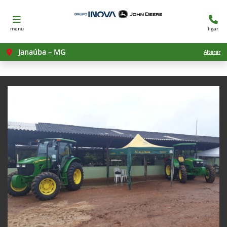
menu
ligar
Janaúba – MG
Alterar