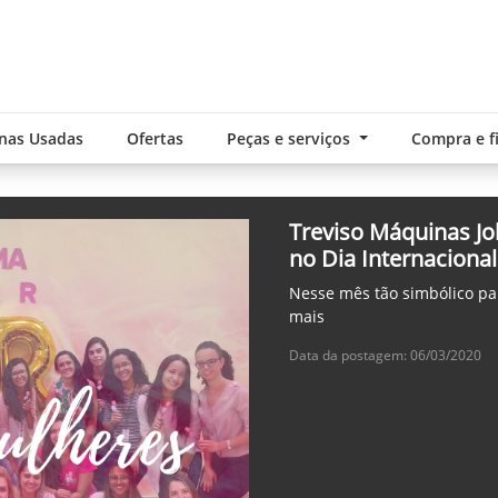
nas Usadas
Ofertas
Peças e serviços
Compra e 
Treviso Máquinas 
no Dia Internacional
Nesse mês tão simbólico par
mais
Data da postagem: 06/03/2020