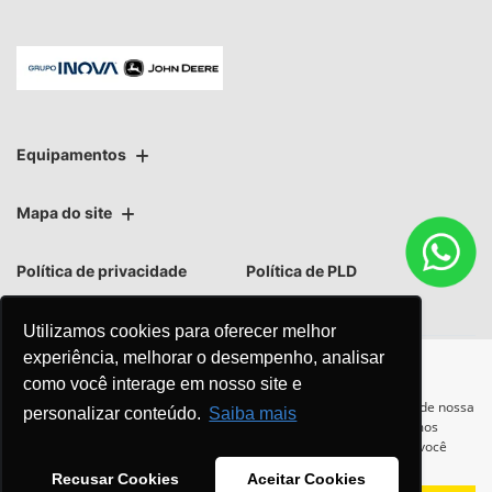
Equipamentos
Mapa do site
Política de privacidade
Política de PLD
Utilizamos cookies para oferecer melhor
experiência, melhorar o desempenho, analisar
como você interage em nosso site e
No trânsito, enxergar o outro
Para otimizar sua experiência durante a navegação, fazemos uso de nossa
personalizar conteúdo.
Saiba mais
política de cookies e para proteger seus dados pessoais respeitamos
salva vidas.
nossa
política de privacidade
. Ao seguir com a navegação e visita você
concorda com nossas políticas.
Recusar Cookies
Aceitar Cookies