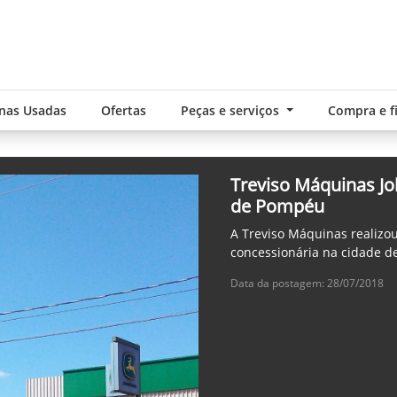
nas Usadas
Ofertas
Peças e serviços
Compra e 
Treviso Máquinas Joh
de Pompéu
A Treviso Máquinas realizou
concessionária na cidade d
Data da postagem: 28/07/2018