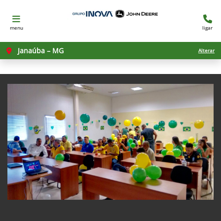
menu
ligar
Janaúba – MG
Alterar