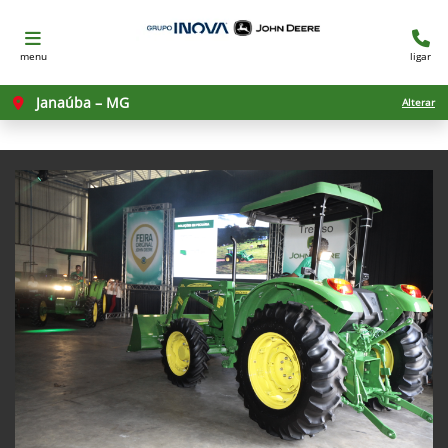
menu
ligar
Janaúba – MG
Alterar