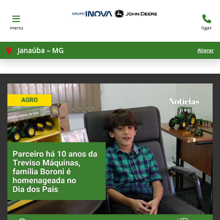
menu
ligar
Janaúba – MG
Alterar