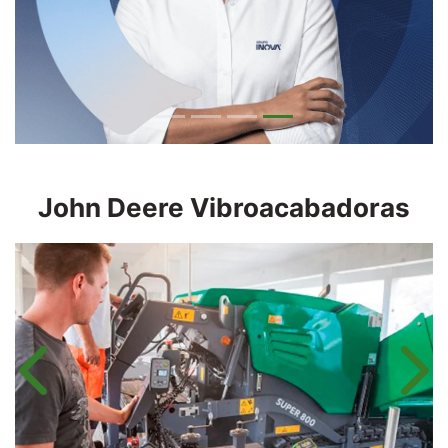
John Deere
Vibroacabadoras
Anterior
Próx