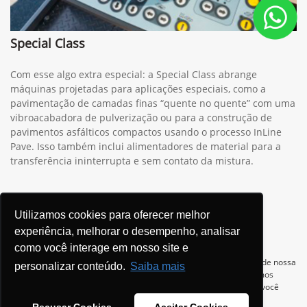
Special Class
Com esse algo extra especial: a Special Class abrange
máquinas projetadas para aplicações especiais, como a
pavimentação de camadas finas “quente no quente” com uma
vibroacabadora de pulverização ou para a construção de
pavimentos asfálticos compactos usando o processo InLine
Pave. Isso também inclui alimentadores de material para a
transferência ininterrupta e sem contato da mistura.
Utilizamos cookies para oferecer melhor
experiência, melhorar o desempenho, analisar
como você interage em nosso site e
Ver telefones
Para otimizar sua experiência durante a navegação, fazemos uso de nossa
personalizar conteúdo.
Saiba mais
política de cookies e para proteger seus dados pessoais respeitamos
nossa
política de privacidade
. Ao seguir com a navegação e visita você
concorda com nossas políticas.