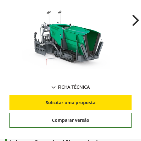
Ne
FICHA TÉCNICA
Solicitar uma proposta
Comparar versão