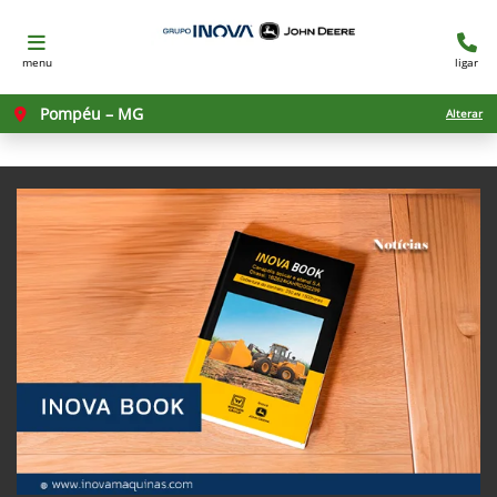
menu
ligar
Pompéu – MG
Alterar