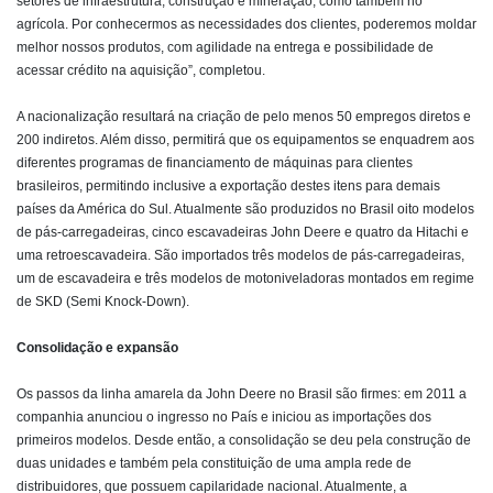
setores de infraestrutura, construção e mineração, como também no
agrícola. Por conhecermos as necessidades dos clientes, poderemos moldar
melhor nossos produtos, com agilidade na entrega e possibilidade de
acessar crédito na aquisição”, completou.
A nacionalização resultará na criação de pelo menos 50 empregos diretos e
200 indiretos. Além disso, permitirá que os equipamentos se enquadrem aos
diferentes programas de financiamento de máquinas para clientes
brasileiros, permitindo inclusive a exportação destes itens para demais
países da América do Sul. Atualmente são produzidos no Brasil oito modelos
de pás-carregadeiras, cinco escavadeiras John Deere e quatro da Hitachi e
uma retroescavadeira. São importados três modelos de pás-carregadeiras,
um de escavadeira e três modelos de motoniveladoras montados em regime
de SKD (Semi Knock-Down).
Consolidação e expansão
Os passos da linha amarela da John Deere no Brasil são firmes: em 2011 a
companhia anunciou o ingresso no País e iniciou as importações dos
primeiros modelos. Desde então, a consolidação se deu pela construção de
duas unidades e também pela constituição de uma ampla rede de
distribuidores, que possuem capilaridade nacional. Atualmente, a