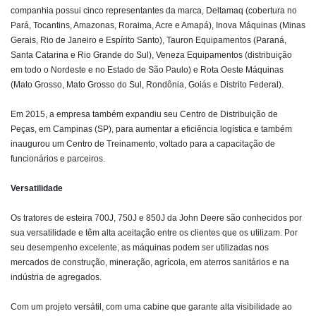
companhia possui cinco representantes da marca, Deltamaq (cobertura no
Pará, Tocantins, Amazonas, Roraima, Acre e Amapá), Inova Máquinas (Minas
Gerais, Rio de Janeiro e Espírito Santo), Tauron Equipamentos (Paraná,
Santa Catarina e Rio Grande do Sul), Veneza Equipamentos (distribuição
em todo o Nordeste e no Estado de São Paulo) e Rota Oeste Máquinas
(Mato Grosso, Mato Grosso do Sul, Rondônia, Goiás e Distrito Federal).
Em 2015, a empresa também expandiu seu Centro de Distribuição de
Peças, em Campinas (SP), para aumentar a eficiência logística e também
inaugurou um Centro de Treinamento, voltado para a capacitação de
funcionários e parceiros.
Versatilidade
Os tratores de esteira 700J, 750J e 850J da John Deere são conhecidos por
sua versatilidade e têm alta aceitação entre os clientes que os utilizam. Por
seu desempenho excelente, as máquinas podem ser utilizadas nos
mercados de construção, mineração, agrícola, em aterros sanitários e na
indústria de agregados.
Com um projeto versátil, com uma cabine que garante alta visibilidade ao