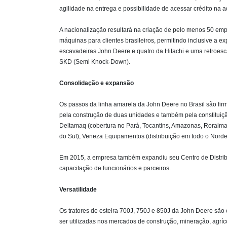
agilidade na entrega e possibilidade de acessar crédito na 
A nacionalização resultará na criação de pelo menos 50 emp
máquinas para clientes brasileiros, permitindo inclusive a 
escavadeiras John Deere e quatro da Hitachi e uma retroes
SKD (Semi Knock-Down).
Consolidação e expansão
Os passos da linha amarela da John Deere no Brasil são fir
pela construção de duas unidades e também pela constituiçã
Deltamaq (cobertura no Pará, Tocantins, Amazonas, Roraima,
do Sul), Veneza Equipamentos (distribuição em todo o Norde
Em 2015, a empresa também expandiu seu Centro de Distribu
capacitação de funcionários e parceiros.
Versatilidade
Os tratores de esteira 700J, 750J e 850J da John Deere são
ser utilizadas nos mercados de construção, mineração, agríco