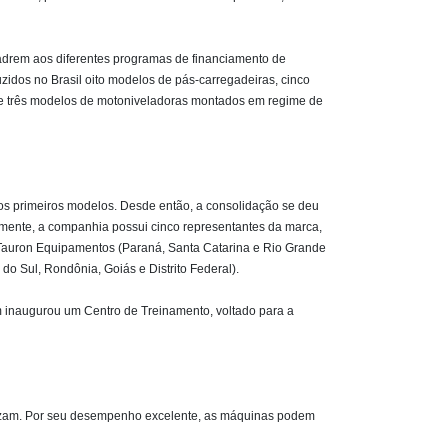
uadrem aos diferentes programas de financiamento de
uzidos no Brasil oito modelos de pás-carregadeiras, cinco
 e três modelos de motoniveladoras montados em regime de
dos primeiros modelos. Desde então, a consolidação se deu
lmente, a companhia possui cinco representantes da marca,
, Tauron Equipamentos (Paraná, Santa Catarina e Rio Grande
o Sul, Rondônia, Goiás e Distrito Federal).
 inaugurou um Centro de Treinamento, voltado para a
utilizam. Por seu desempenho excelente, as máquinas podem