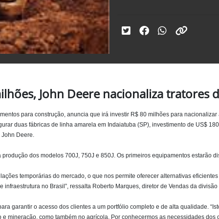
hões, John Deere nacionaliza tratores d
ntos para construção, anuncia que irá investir R$ 80 milhões para nacionalizar a
rar duas fábricas de linha amarela em Indaiatuba (SP), investimento de US$ 180 
a John Deere.
 a produção dos modelos 700J, 750J e 850J. Os primeiros equipamentos estarão di
ações temporárias do mercado, o que nos permite oferecer alternativas eficientes
infraestrutura no Brasil”, ressalta Roberto Marques, diretor de Vendas da divisão
ara garantir o acesso dos clientes a um portfólio completo e de alta qualidade. “
ução e mineração, como também no agrícola. Por conhecermos as necessidades dos