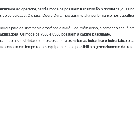
sibilidade ao operador, os três modelos possuem transmissão hidrostática, duas b
stes de velocidade. O chassi Deere Dura-Trax garante alta performance nos traba
viduais para os sistemas hidrostático e hidráulico. Além disso, o comando final é
 estabilizadora. Os modelos 750J e 850J possuem a cabine basculante.
incluindo a sensibilidade de resposta para os sistemas hidráulico e hidrostático e
que conecta em tempo real os equipamentos e possibilita o gerenciamento da frot