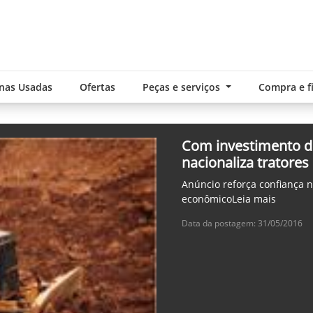
nas Usadas
Ofertas
Peças e serviços
Compra e 
Com investimento de
nacionaliza tratores
Anúncio reforça confiança 
econômicoLeia mais
Data da postagem: 31/05/2016