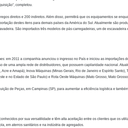
aquisição”, completou.
regos diretos e 200 indiretos. Além disso, permitirá que os equipamentos se enq
exportação destes itens para demais países da América do Sul. Atualmente são prod
cavadeira. São importados três modelos de pás-carregadeiras, um de escavadeira
mes: em 2011 a companhia anunciou o ingresso no País e iniciou as importações 
o de uma ampla rede de distribuidores, que possuem capilaridade nacional. Atua
 Acre e Amapá), Inova Máquinas (Minas Gerais, Rio de Janeiro e Espírito Santo)
ste e no Estado de São Paulo) e Rota Oeste Máquinas (Mato Grosso, Mato Grosso d
ição de Peças, em Campinas (SP), para aumentar a eficiência logística e também
 conhecidos por sua versatilidade e têm alta aceitação entre os clientes que os 
la, em aterros sanitários e na indústria de agregados.