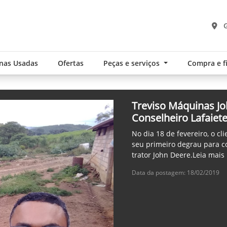
G
nas Usadas
Ofertas
Peças e serviços
Compra e 
Treviso Máquinas Jo
Conselheiro Lafaiet
No dia 18 de fevereiro, o cl
seu primeiro degrau para c
trator John Deere.Leia mais
Data da postagem: 18/02/2019