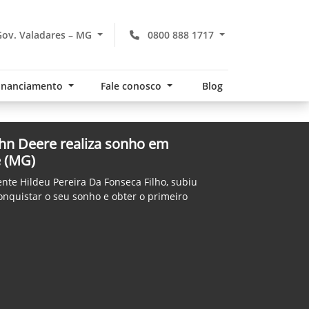
ov. Valadares – MG
0800 888 1717
financiamento
Fale conosco
Blog
hn Deere realiza sonho em
e (MG)
iente Hildeu Pereira Da Fonseca Filho, subiu
onquistar o seu sonho e obter o primeiro