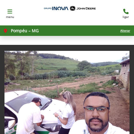
menu
ligar
Pompéu – MG
Alterar