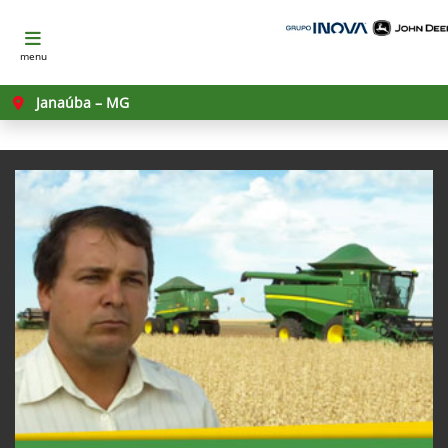
menu
Janaúba – MG