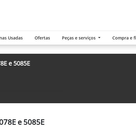
nas Usadas
Ofertas
Peças e serviços
Compra e 
78E e 5085E
5078E e 5085E