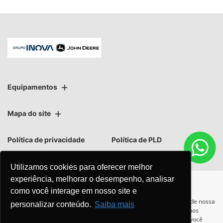
Equipamentos
Mapa do site
Política de privacidade
Política de PLD
Utilizamos cookies para oferecer melhor
experiência, melhorar o desempenho, analisar
como você interage em nosso site e
No trânsito, enxergar o outro
Para otimizar sua experiência durante a navegação, fazemos uso de nossa
personalizar conteúdo.
Saiba mais
política de cookies e para proteger seus dados pessoais respeitamos
salva vidas.
nossa
política de privacidade
. Ao seguir com a navegação e visita você