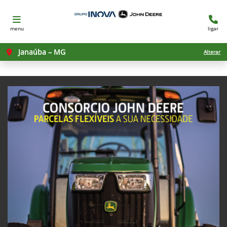
menu
ligar
Janaúba – MG
Alterar