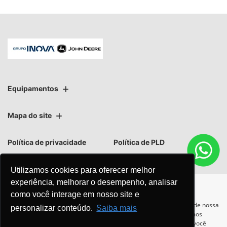
Equipamentos
Mapa do site
Política de privacidade
Política de PLD
Utilizamos cookies para oferecer melhor
experiência, melhorar o desempenho, analisar
como você interage em nosso site e
No trânsito, enxergar o outro
Para otimizar sua experiência durante a navegação, fazemos uso de nossa
personalizar conteúdo.
Saiba mais
política de cookies e para proteger seus dados pessoais respeitamos
salva vidas.
nossa
política de privacidade
. Ao seguir com a navegação e visita você