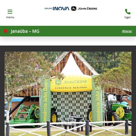
menu
ligar
Janaúba – MG
Alterar