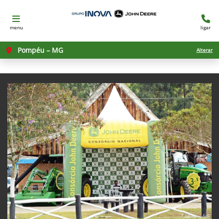
menu
ligar
Pompéu – MG
Alterar