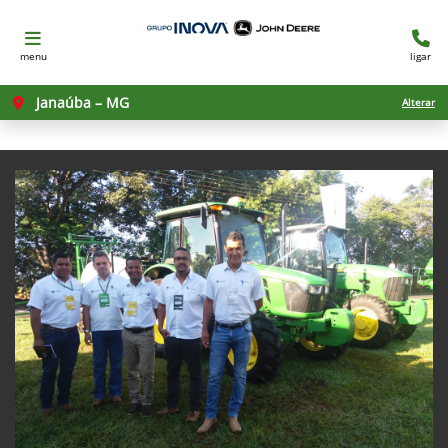
menu
ligar
Janaúba – MG
Alterar