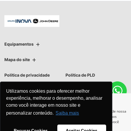
Equipamentos
Mapa do site
Política de privacidade
Política de PLD
Utilizamos cookies para oferecer melhor
experiência, melhorar o desempenho, analisar
como você interage em nosso site e
No trânsito, enxergar o outro
Para otimizar sua experiência durante a navegação, fazemos uso de nossa
personalizar conteúdo.
Saiba mais
política de cookies e para proteger seus dados pessoais respeitamos
salva vidas.
nossa
política de privacidade
. Ao seguir com a navegação e visita você
concorda com nossas políticas.
Recusar Cookies
Aceitar Cookies