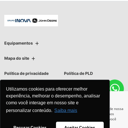
Equipamentos
Mapa do site
Política de privacidade
Política de PLD
Utilizamos cookies para oferecer melhor
experiência, melhorar o desempenho, analisar
como você interage em nosso site e
No trânsito, enxergar o outro
Para otimizar sua experiência durante a navegação, fazemos uso de nossa
personalizar conteúdo.
Saiba mais
política de cookies e para proteger seus dados pessoais respeitamos
salva vidas.
nossa
política de privacidade
. Ao seguir com a navegação e visita você
concorda com nossas políticas.
Recusar Cookies
Aceitar Cookies