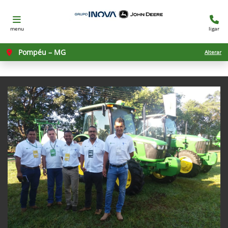
menu
ligar
Pompéu – MG
Alterar