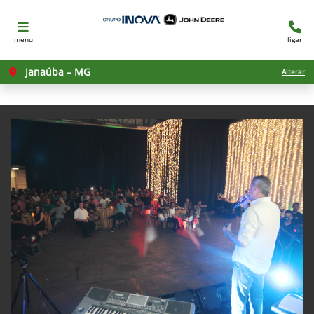
menu
ligar
Janaúba – MG
Alterar