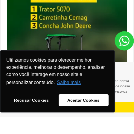
Utilizamos cookies para oferecer melhor
experiência, melhorar o desempenho, analisar
como você interage em nosso site e
Para otimizar sua experiência durante a navegação, fazemos uso de nossa
personalizar conteúdo.
Saiba mais
política de cookies e para proteger seus dados pessoais respeitamos nossa
política de privacidade
. Ao seguir com a navegação e visita você concorda
com nossas políticas.
Recusar Cookies
Aceitar Cookies
Aceitar
Recusar
Trio parada Dura
Ver oferta