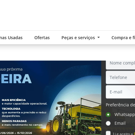
nas Usadas
Ofertas
Peças e serviços
Compra e 
SOL
Preferência de
.components.carousel.texts.control_pre
Whatsap
Email
Li e aceito a