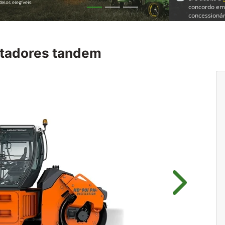
concordo em
concessionár
En
tadores tandem
Próximo