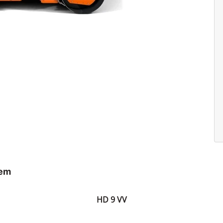
dem
HD 9 VV