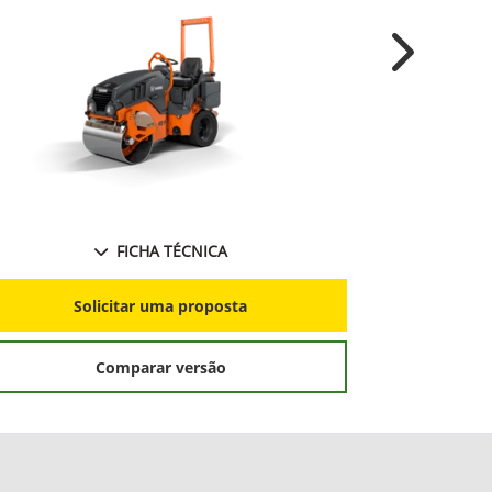
Next
FICHA TÉCNICA
S
Solicitar uma proposta
Comparar versão