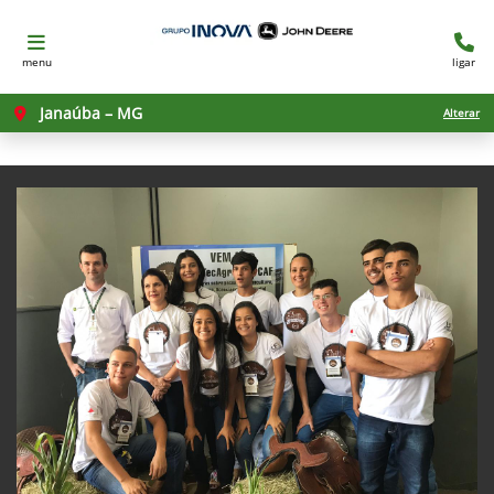
menu
ligar
Janaúba – MG
Alterar