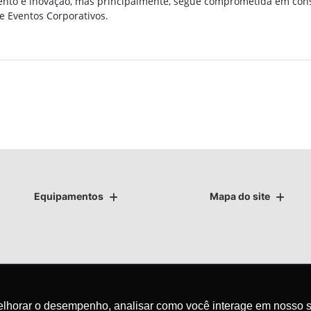
ento e inovação, mas principalmente, segue comprometida em cons
 e Eventos Corporativos.
Equipamentos
Mapa do site
as.
melhorar o desempenho, analisar como você interage em nosso s