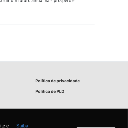
truir um futuro ainda mais próspero e
Política de privacidade
Política de PLD
ite e
Saiba