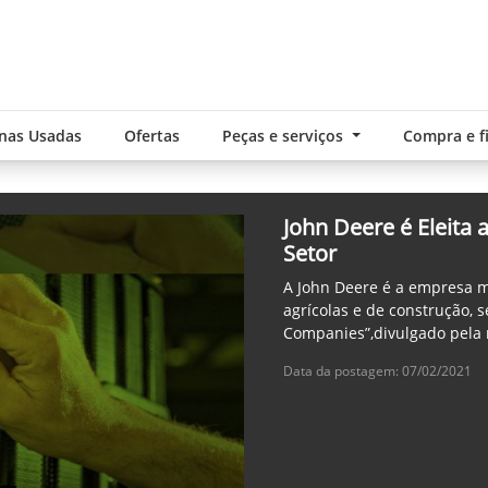
nas Usadas
Ofertas
Peças e serviços
Compra e 
John Deere é Eleita
Setor
A John Deere é a empresa 
agrícolas e de construção,
Companies”,divulgado pela 
Data da postagem: 07/02/2021